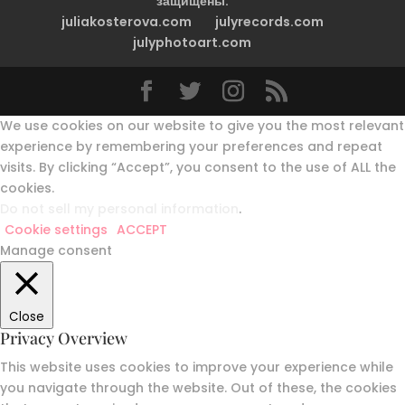
защищены.
juliakosterova.com
julyrecords.com
julyphotoart.com
We use cookies on our website to give you the most relevant
experience by remembering your preferences and repeat
visits. By clicking “Accept”, you consent to the use of ALL the
cookies.
Do not sell my personal information
.
Cookie settings
ACCEPT
Manage consent
Close
Privacy Overview
This website uses cookies to improve your experience while
you navigate through the website. Out of these, the cookies