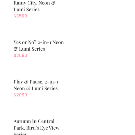
Rainy City. Neon &
Lumi Series
$
3500
Yes or No? 2-in-1 Neon
& Lumi Series
$
2090
Play & Pause. 2-in-1
Neon & Lumi Series
$
2090
Autumn in Central
Park. Bird’s Eye View
Series