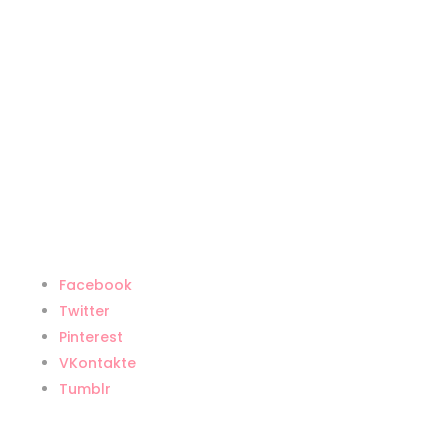
Выберите картину из работ в
наличии или свяжитесь со мной,
чтобы заказать картину для вашего
интерьера!
Facebook
Twitter
Pinterest
VKontakte
Tumblr