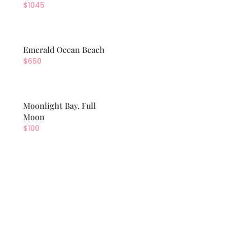
$
1045
Emerald Ocean Beach
$
650
Moonlight Bay. Full
Moon
$
100